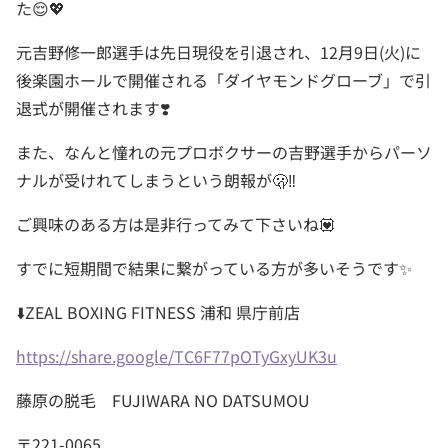
た😌💖
元吉野修一郎選手は先日現役を引退され、12月9日(火)に
後楽園ホールで開催される「ダイヤモンドグローブ」で引
退式が開催されます❣️
また、なんと憧れの元プロボクサーの吉野選手からパーソ
ナルが受けれてしまうという朗報が🫢‼️
ご興味のある方は是非行ってみて下さいね💟
すでに短期間で結果に繋がっている方が多いそうです✨
⬇️ZEAL BOXING FITNESS 浦和 県庁前店
https://share.google/TC6F77pOTyGxyUK3u
藤原の脱毛 FUJIWARA NO DATSUMOU
〒221-0065